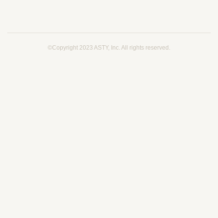
さいしんビジネスフェア2021
©Copyright 2023 ASTY, Inc. All rights reserved.
https://saishin-bizfair.jp/さいしんビジネスフェア2021にオ
ンライン出展5月10日～6月30日まで